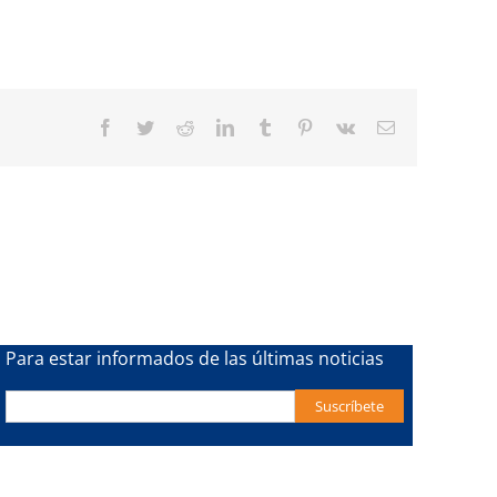
Facebook
Twitter
Reddit
LinkedIn
Tumblr
Pinterest
Vk
Email
Para estar informados de las últimas noticias