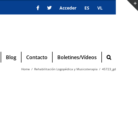
Acceder
ES
VL
Blog
Contacto
Boletines/Vídeos
Home
Rehabilitación Logopédica y Musicoterapia
45723_gd