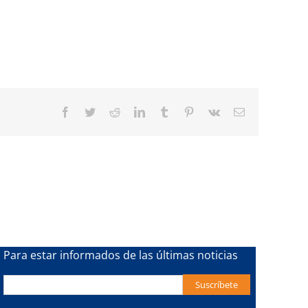
Facebook
Twitter
Reddit
LinkedIn
Tumblr
Pinterest
Vk
Email
Para estar informados de las últimas noticias