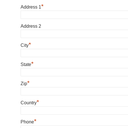
*
Address 1
Address 2
*
City
*
State
*
Zip
*
Country
*
Phone