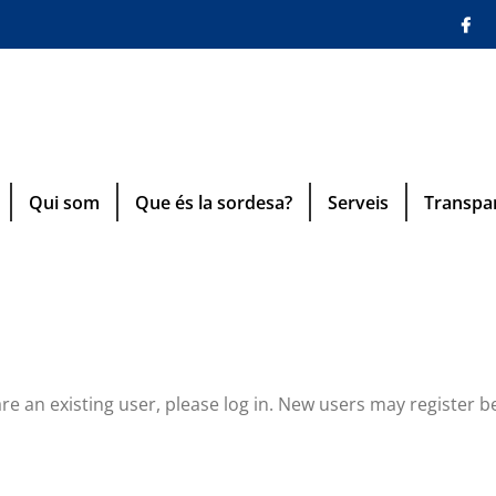
Qui som
Que és la sordesa?
Serveis
Transpa
are an existing user, please log in. New users may register b