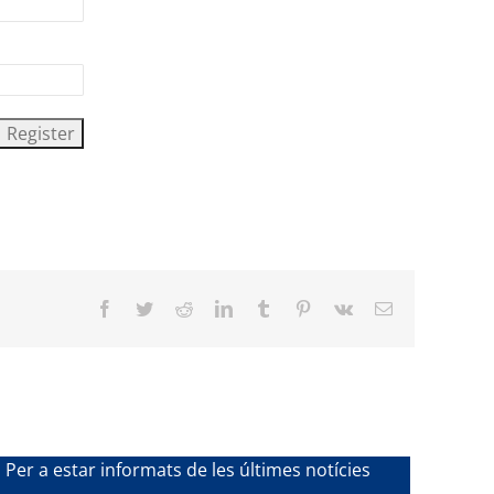
Facebook
Twitter
Reddit
LinkedIn
Tumblr
Pinterest
Vk
Email
Per a estar informats de les últimes notícies