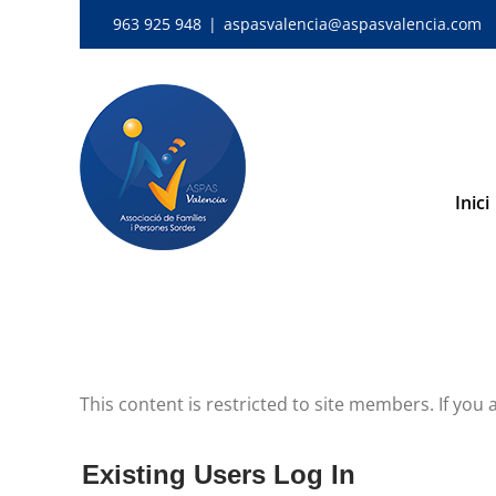
Skip
963 925 948
|
aspasvalencia@aspasvalencia.com
to
content
Inici
This content is restricted to site members. If you 
Existing Users Log In