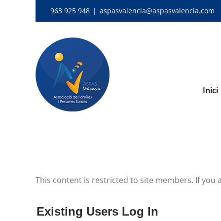
Skip
963 925 948
|
aspasvalencia@aspasvalencia.com
to
content
Inici
This content is restricted to site members. If you 
Existing Users Log In