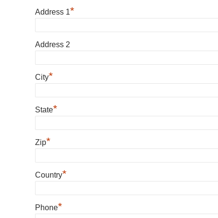
*
Address 1
Address 2
*
City
*
State
*
Zip
*
Country
*
Phone