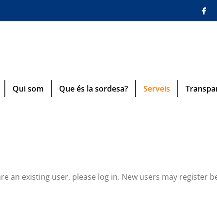
Qui som
Que és la sordesa?
Serveis
Transpa
are an existing user, please log in. New users may register b