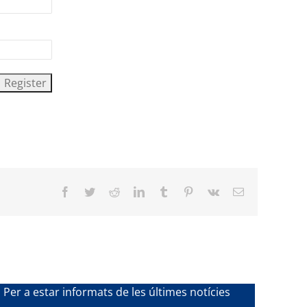
Facebook
Twitter
Reddit
LinkedIn
Tumblr
Pinterest
Vk
Email
Per a estar informats de les últimes notícies