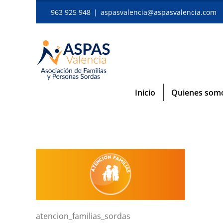
Skip
963 925 948
|
aspasvalencia@aspasvalencia.com
to
content
Inicio
Quienes som
atencion_familias_sordas