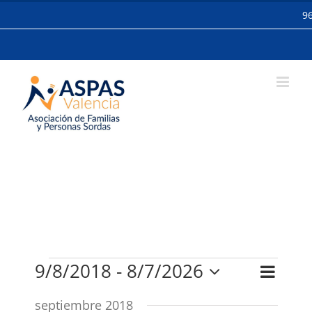
Skip
9
to
content
Eventos
9/8/2018
 - 
8/7/2026
Navega
Buscar
Navegac
Lista
de
Selecciona
de
septiembre 2018
la
vistas