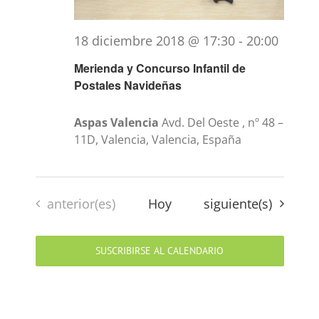
18 diciembre 2018 @ 17:30
-
20:00
Merienda y Concurso Infantil de
Postales Navideñas
Aspas Valencia
Avd. Del Oeste , nº 48 –
11D, Valencia, Valencia, España
Eventos
Eventos
anterior(es)
Hoy
siguiente(s)
SUSCRIBIRSE AL CALENDARIO