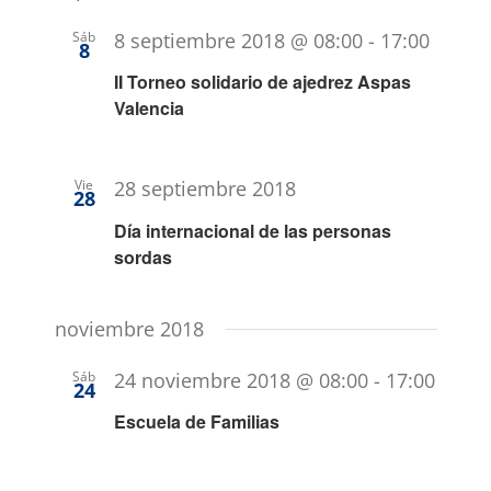
fecha.
de
búsque
Sáb
8 septiembre 2018 @ 08:00
-
17:00
8
Evento
y
II Torneo solidario de ajedrez Aspas
vistas
Valencia
de
Eventos
Vie
28 septiembre 2018
28
Día internacional de las personas
sordas
noviembre 2018
Sáb
24 noviembre 2018 @ 08:00
-
17:00
24
Escuela de Familias