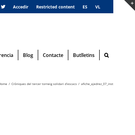
Accedir
Restricted content
ES
VL
rencia
Blog
Contacte
Butlletins
Home
Cròniques del tercer torneig solidari d’escacs
afiche_ajedrez_07_inst